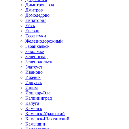
Димитровград
Дмитров
Домодедово
Евпатория
Ейск
Ереван
Ессентуки
Железнодорожный
Забайкальск
Заволжье
Зеленоград
Зеленодольск
Златоуст
Иваново
Ижевск
Иркутск
Ишим
Йошкар-Ола
Калининград
Калуга
Каменск
Каменск-Уральский
Каменск-Шахтинский
Камышин