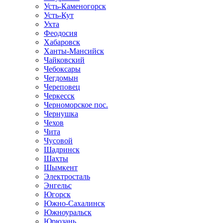
Усть-Каменогорск
Усть-Кут
Ухта
Феодосия
Хабаровск
Ханты-Мансийск
Чайковский
Чебоксары
Чегдомын
Череповец
Черкесск
Черноморское пос.
Чернушка
Чехов
Чита
Чусовой
Шадринск
Шахты
Шымкент
Электросталь
Энгельс
Югорск
Южно-Сахалинск
Южноуральск
Юрюзань