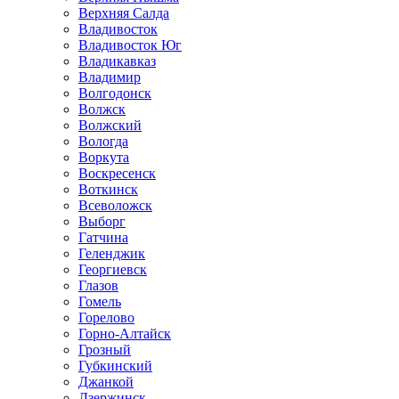
Верхняя Салда
Владивосток
Владивосток Юг
Владикавказ
Владимир
Волгодонск
Волжск
Волжский
Вологда
Воркута
Воскресенск
Воткинск
Всеволожск
Выборг
Гатчина
Геленджик
Георгиевск
Глазов
Гомель
Горелово
Горно-Алтайск
Грозный
Губкинский
Джанкой
Дзержинск