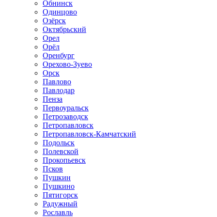
Обнинск
Одинцово
Озёрск
Октябрьский
Орел
Орёл
Оренбург
Орехово-Зуево
Орск
Павлово
Павлодар
Пенза
Первоуральск
Петрозаводск
Петропавловск
Петропавловск-Камчатский
Подольск
Полевской
Прокопьевск
Псков
Пушкин
Пушкино
Пятигорск
Радужный
Рославль