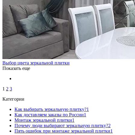
Выбор цвета зеркальной плитки
Показать еще
1
2
3
Категории
Как выбирать зеркальную плитку?
1
Как доставляем заказы по России
1
Монтаж зеркальной плитки
1
Почему люди выбирают зеркальную плитку?
2
Пять ошибок при монтаже зеркальной плитки
1