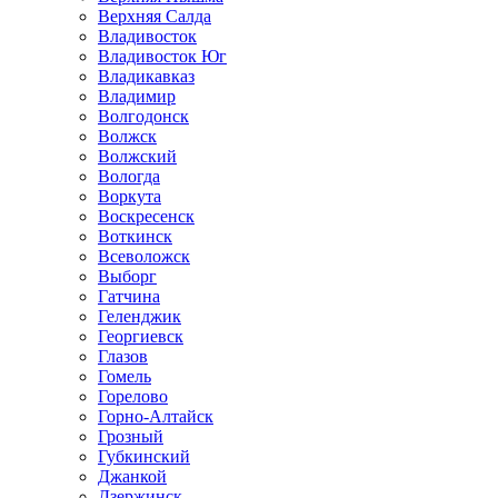
Верхняя Салда
Владивосток
Владивосток Юг
Владикавказ
Владимир
Волгодонск
Волжск
Волжский
Вологда
Воркута
Воскресенск
Воткинск
Всеволожск
Выборг
Гатчина
Геленджик
Георгиевск
Глазов
Гомель
Горелово
Горно-Алтайск
Грозный
Губкинский
Джанкой
Дзержинск