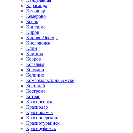
Кандалакша
Караганда
Качканар
Кемерово
Керчь
Кинешма
Киров
Кирово-Чепецк
Кисловодск
Клин
Клинцы
Ковров
Когалым
Коломна
Колпино
Комсомольск-на-Амуре
Костанай
Кострома
Котлас
Красногорск
Краснодар
Краснокамск
Красноперекопск
Краснотурьинск
Красноуфимск