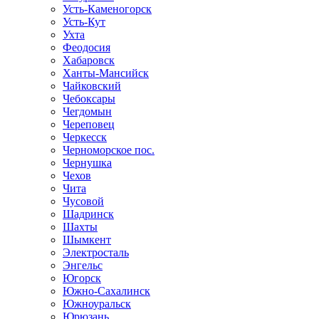
Усть-Каменогорск
Усть-Кут
Ухта
Феодосия
Хабаровск
Ханты-Мансийск
Чайковский
Чебоксары
Чегдомын
Череповец
Черкесск
Черноморское пос.
Чернушка
Чехов
Чита
Чусовой
Шадринск
Шахты
Шымкент
Электросталь
Энгельс
Югорск
Южно-Сахалинск
Южноуральск
Юрюзань