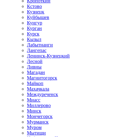
Кропоткин
Кстово
Кузнецк
Куйбышев
Кунгур
Курган
Курск
Кызыл
Лабытнанги
Лангепас
Ленинск-Кузнецкий
Лесной
Ливны
Магадан
Магнитогорск
Майкоп
Махачкала
Междуреченск
Миасс
Миллерово
Минск
Мончегорск
Мурманск
Муром
Мытищи