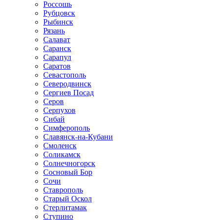
Россошь
Рубцовск
Рыбинск
Рязань
Салават
Саранск
Сарапул
Саратов
Севастополь
Северодвинск
Сергиев Посад
Серов
Серпухов
Сибай
Симферополь
Славянск-на-Кубани
Смоленск
Соликамск
Солнечногорск
Сосновый Бор
Сочи
Ставрополь
Старый Оскол
Стерлитамак
Ступино