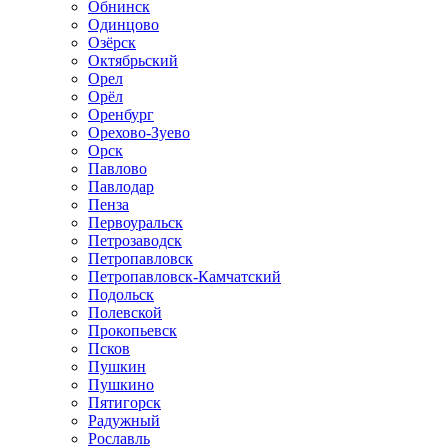
Обнинск
Одинцово
Озёрск
Октябрьский
Орел
Орёл
Оренбург
Орехово-Зуево
Орск
Павлово
Павлодар
Пенза
Первоуральск
Петрозаводск
Петропавловск
Петропавловск-Камчатский
Подольск
Полевской
Прокопьевск
Псков
Пушкин
Пушкино
Пятигорск
Радужный
Рославль