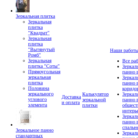
Зеркальная плитка
Зеркальная
плитка
"Квадрат"
Зеркальная
плитка
"Вытянутый
Наши работ
Ромб"
Зеркальная
Все ра
плитка "Соты"
Зеркал
Прямоугольная
панно 
зеркальная
Зеркал
плитка
панно 
Половина
коридо
зеркального
Калькулятор
Зеркал
Доставка
углового
зеркальной
панно 
и оплата
элемента
плитки
общест
интерь
Зеркал
панно 
спальн
Зеркальное панно
Зеркал
стандартных