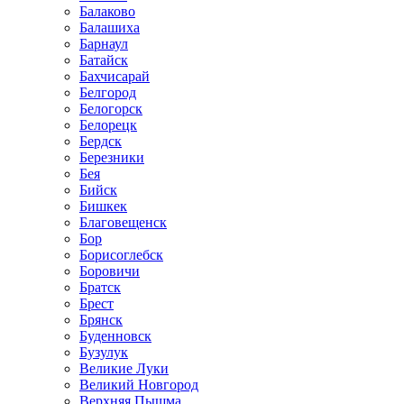
Балаково
Балашиха
Барнаул
Батайск
Бахчисарай
Белгород
Белогорск
Белорецк
Бердск
Березники
Бея
Бийск
Бишкек
Благовещенск
Бор
Борисоглебск
Боровичи
Братск
Брест
Брянск
Буденновск
Бузулук
Великие Луки
Великий Новгород
Верхняя Пышма