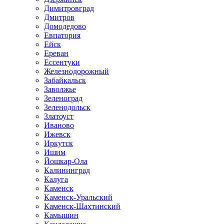
Димитровград
Дмитров
Домодедово
Евпатория
Ейск
Ереван
Ессентуки
Железнодорожный
Забайкальск
Заволжье
Зеленоград
Зеленодольск
Златоуст
Иваново
Ижевск
Иркутск
Ишим
Йошкар-Ола
Калининград
Калуга
Каменск
Каменск-Уральский
Каменск-Шахтинский
Камышин