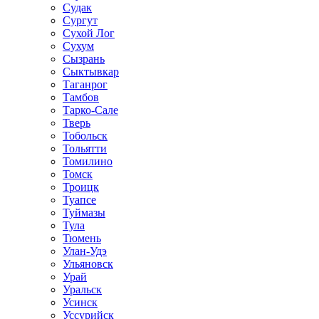
Судак
Сургут
Сухой Лог
Сухум
Сызрань
Сыктывкар
Таганрог
Тамбов
Тарко-Сале
Тверь
Тобольск
Тольятти
Томилино
Томск
Троицк
Туапсе
Туймазы
Тула
Тюмень
Улан-Удэ
Ульяновск
Урай
Уральск
Усинск
Уссурийск