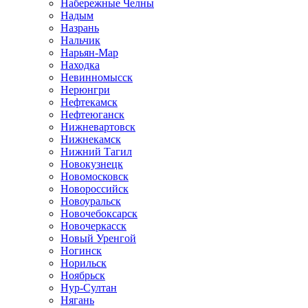
Набережные Челны
Надым
Назрань
Нальчик
Нарьян-Мар
Находка
Невинномысск
Нерюнгри
Нефтекамск
Нефтеюганск
Нижневартовск
Нижнекамск
Нижний Тагил
Новокузнецк
Новомосковск
Новороссийск
Новоуральск
Новочебоксарск
Новочеркасск
Новый Уренгой
Ногинск
Норильск
Ноябрьск
Нур-Султан
Нягань