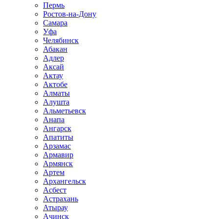
Пермь
Ростов-на-Дону
Самара
Уфа
Челябинск
Абакан
Адлер
Аксай
Актау
Актобе
Алматы
Алушта
Альметьевск
Анапа
Ангарск
Апатиты
Арзамас
Армавир
Армянск
Артем
Архангельск
Асбест
Астрахань
Атырау
Ачинск