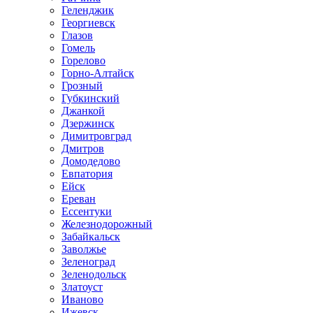
Геленджик
Георгиевск
Глазов
Гомель
Горелово
Горно-Алтайск
Грозный
Губкинский
Джанкой
Дзержинск
Димитровград
Дмитров
Домодедово
Евпатория
Ейск
Ереван
Ессентуки
Железнодорожный
Забайкальск
Заволжье
Зеленоград
Зеленодольск
Златоуст
Иваново
Ижевск