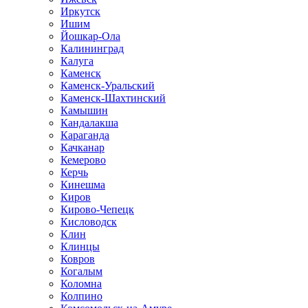
Иркутск
Ишим
Йошкар-Ола
Калининград
Калуга
Каменск
Каменск-Уральский
Каменск-Шахтинский
Камышин
Кандалакша
Караганда
Качканар
Кемерово
Керчь
Кинешма
Киров
Кирово-Чепецк
Кисловодск
Клин
Клинцы
Ковров
Когалым
Коломна
Колпино