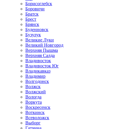
Борисоглебск
Боровичи
Братск
Брест
Брянск
Буденновск
Бузулук
Великие Луки
Великий Новгород
Верхняя Пышма
Верхняя Салда
Владивосток
Владивосток Юг
Владикавказ
Владимир
Волгодонск
Волжск
Волжский
Вологда
Воркута
Воскресенск
Воткинск
Всеволожск
Выборг
Гатчина