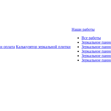
Наши работы
Все работы
Зеркальное панн
 и оплата
Калькулятор зеркальной плитки
Зеркальное панн
Зеркальное панн
Зеркальное панно
Зеркальное панн