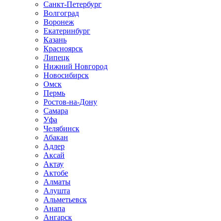
Санкт-Петербург
Волгоград
Воронеж
Екатеринбург
Казань
Красноярск
Липецк
Нижний Новгород
Новосибирск
Омск
Пермь
Ростов-на-Дону
Самара
Уфа
Челябинск
Абакан
Адлер
Аксай
Актау
Актобе
Алматы
Алушта
Альметьевск
Анапа
Ангарск