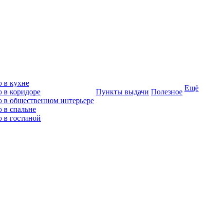
о в кухне
Ещё
о в коридоре
Пункты выдачи
Полезное
о в общественном интерьере
 в спальне
о в гостиной