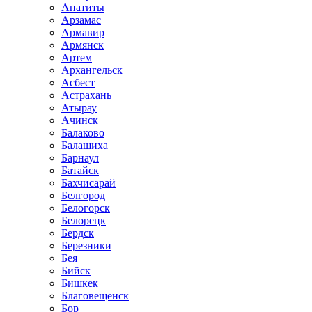
Апатиты
Арзамас
Армавир
Армянск
Артем
Архангельск
Асбест
Астрахань
Атырау
Ачинск
Балаково
Балашиха
Барнаул
Батайск
Бахчисарай
Белгород
Белогорск
Белорецк
Бердск
Березники
Бея
Бийск
Бишкек
Благовещенск
Бор